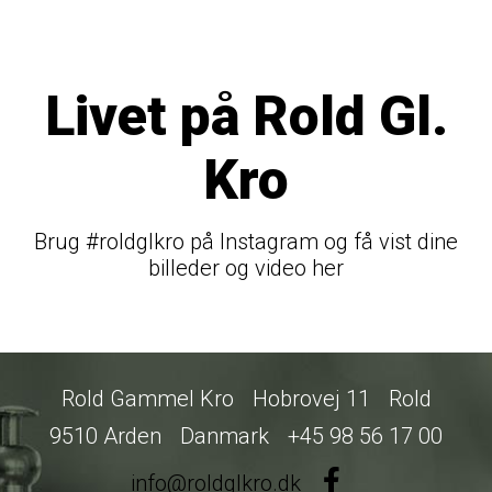
Livet på Rold Gl.
Kro
Brug #roldglkro på Instagram og få vist dine
billeder og video her
Rold Gammel Kro
Hobrovej 11
Rold
9510 Arden
Danmark
+45 98 56 17 00
info@roldglkro.dk