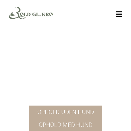
Velkommen til
Rold Gl. Kro
Vi byder gæster velkommen til et uforglemmeligt
ophold med ægte røverhistorier og flot
restaurant i naturskønne omgivelser i Rold,
Nordjylland.
OPHOLD UDEN HUND
OPHOLD MED HUND