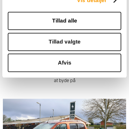
Vis detaljer
Tillad alle
Tillad valgte
Afvis
MEJERIET
Læs mere om det nyrenoverede Mejeri og alt, hvad det har
at byde på