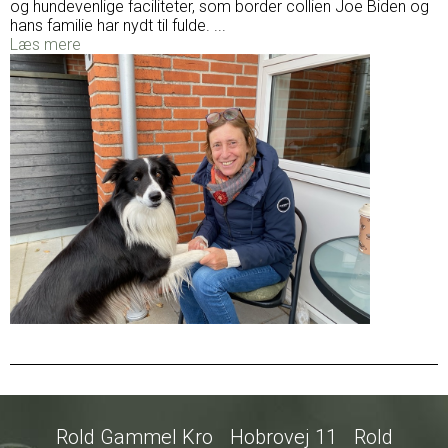
og hundevenlige faciliteter, som border collien Joe Biden og
hans familie har nydt til fulde. ...
Læs mere
Rold Gammel Kro
Hobrovej 11
Rold