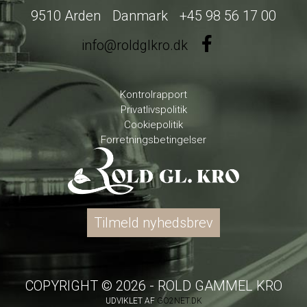
9510 Arden
Danmark
+45 98 56 17 00
info@roldglkro.dk
Kontrolrapport
Privatlivspolitik
Cookiepolitik
Forretningsbetingelser
Tilmeld nyhedsbrev
COPYRIGHT © 2026 - ROLD GAMMEL KRO
UDVIKLET AF
GO2NET.DK