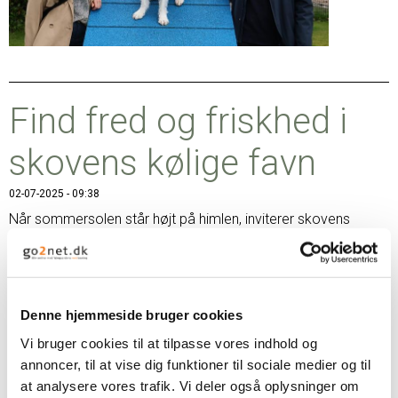
Find fred og friskhed i
skovens kølige favn
02-07-2025 - 09:38
Når sommersolen står højt på himlen, inviterer skovens
skyggefulde stier til ro og fordybelse. Rold Skov, som ligger
lige uden for døren til Rold Gl. Kro, byder på svalende natur,
fredfyldte oplevelser og en velkommen pause fra varmen. ...
Læs mere
Denne hjemmeside bruger cookies
Vi bruger cookies til at tilpasse vores indhold og
annoncer, til at vise dig funktioner til sociale medier og til
at analysere vores trafik. Vi deler også oplysninger om