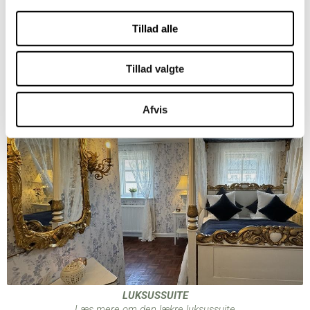
Alle priser er inkl. morgenmad
Tillad alle
Pris pr. hund pr. overnatning: 100 kr.
Tillad valgte
Afvis
LUKSUSSUITE
Læs mere om den lækre luksussuite