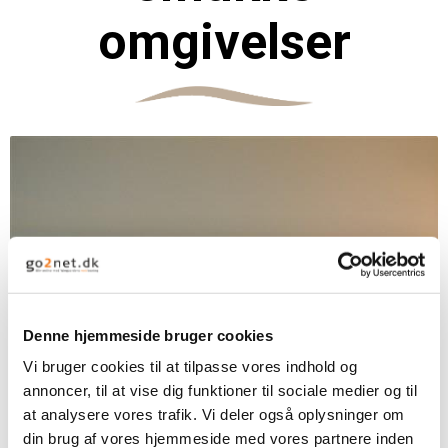
omgivelser
Denne hjemmeside bruger cookies
Vi bruger cookies til at tilpasse vores indhold og
annoncer, til at vise dig funktioner til sociale medier og til
26 værelser i stueplan med dobbeltseng og indhegnet
at analysere vores trafik. Vi deler også oplysninger om
terrasse på 4x4 m foran hvert værelse.
din brug af vores hjemmeside med vores partnere inden