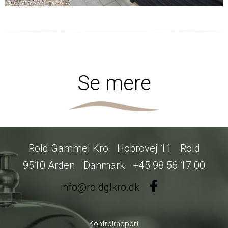
Se mere
Rold Gammel Kro
Hobrovej 11
Rold
9510 Arden
Danmark
+45 98 56 17 00
info@roldglkro.dk
Kontrolrapport