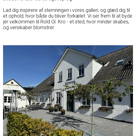
Lad dig inspirere af stemningen i vores galleri, og glæd dig til
et ophold, hvor både du bliver forkælet. Vi ser frem til at byde
jer velkommen til Rold Gl. Kro - et sted, hvor minder skabes,
og venskaber blomstrer.