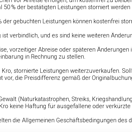
ochen vor Anreise erfolgen, um kostenfrei zu bleibe
 50 % der bestätigten Leistungen storniert werde
 % der gebuchten Leistungen können kostenfrei stor
 ist verbindlich, und es sind keine weiteren Änder
se, vorzeitiger Abreise oder späteren Änderungen is
inbarung in Rechnung zu stellen.
 Kro, stornierte Leistungen weiterzuverkaufen. Soll
ht vor, die Preisdifferenz gemäß der Originalbuchu
 Gewalt (Naturkatastrophen, Streiks, Kriegshandlu
Kro keine Haftung für ausgefallene oder verkürzte
n gelten die Allgemeinen Geschäftsbedingungen des 